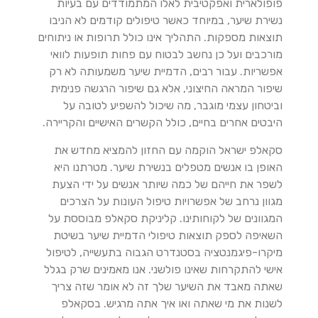
פופולארית ואפקטיבית לאלו המתמודדים עם בעיות
נשירת שיער, במיוחד כאשר טיפולים קודמים לא הניבו
תוצאות מספקות. התהליך אינו כולל תרופות או ניתוחים
מורכבים ועל כן נחשב לבטוח עם פחות תופעות לוואי
אפשריות. עבור רבים, הדמיית שיער משמעותה לא רק
שיפור המראה החיצוני, אלא גם שיפור הרגשה פנימית
וביטחון עצמי מוגבר, מה שיכול להשפיע לטובה על
היבטים אחרים בחיים, כולל הקשרים האישיים והקריירה.
סקאלפ ישראל הוקמה עם החזון להמציא מחדש את
האופן בו אנשים מטפלים בנשירת שיער. מטרתנו היא
לשפר את חייהם של כמה שיותר אנשים על ידי הצעת
מגוון נרחב של אפשרויות טיפול העונות על הצרכים
המגוונים של לקוחותינו. קליניקת סקאלפ מבוססת על
השאיפה לספק תוצאות טיפולי הדמיית שיער בשיטת
מיקרו-פיגמנטציה בסטנדרט הגבוה בתעשייה, לטיפול
אישי להתקרחות שאינו פולשני. אנו מאמינים שרק בגלל
שאתה מאבד את השיער שלך זה לא אומר שזה צריך
לשנות את מי שאתה ואו איך אתה מרגיש. בסקאלפ