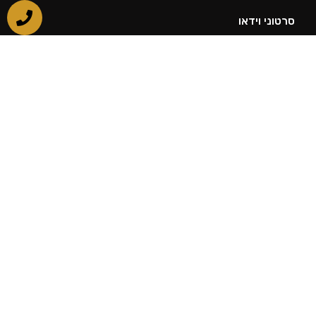
סרטוני וידאו
בלוג
הצהרת נגישות
צור קשר
מאמרים רלוונטיים
טיפול בנשירת שיער לגברים
הדמיית שיער תחזוקה
התקרחות גברית
טיפול באלופציה