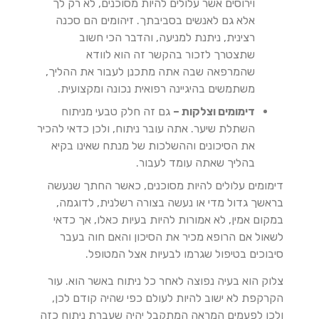
וירוסים אשר עלולים להיות מסוכנים, לא רק לך
אלא גם לאנשים בסביבתך. זיהומים הם סכנה
רצינית, ניתנת למניעה, והדבר הכי חשוב
שתצטרך לזכור בהקשר זה הוא לוודא
שהמרפאה שבה אתה מתכנן לעבור את ההליך,
משתמשים בהיגיינה רפואית נכונה ומקצועית.
דימומים וצלקות –
גם זה חלק טבעי מניתוח
השתלת שיער. אתה עובר ניתוח, ולכן כדאי להכיר
את הסיכונים וההשלכות של מנתח שאינו בקיא
בהליך שאתה עומד לעבור.
דימומים עלולים להיות מסוכנים, כאשר החתך שנעשה
בראשך גדול מדי או נעשה בצורה רשלנית, לדוגמה,
במקום אמין, לא אמורות להיות בעיות כאלו, אך כדאי
לשאול אם הרופא מכיר את הסיכון והאם חוה בעבר
סיבוכים בטיפול שגרמו לבעיות אצל המטופל.
צלוק הוא בעיה נפוצה לאחר כל ניתוח באשר הוא. עור
הקרקפת לא ישוב להיות לעולם כפי שהיה קודם לכן,
ולכן לפעמים המראה המתקבל יהיה שעברת ניתוח כזה