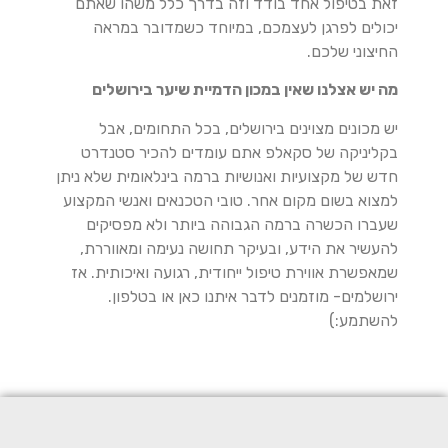
זאת בטיפול אחד בודד וזה בדרך כלל משהו שאתם
יכולים לפרגן לעצמכם, במיוחד כשמדובר במראה
החיצוני שלכם.
מה יש אצלנו שאין במכון הדמיית שיער בירושלים
יש מכונים מצוינים בירושלים, בכל התחומים, אבל
בקליניקה של סקאלפ אתם עומדים להכיר סטנדרט
חדש של מקצועיות ואנושיות ברמה בינלאומית שלא ניתן
למצוא בשום מקום אחר. טובי הטכנאים ואנשי המקצוע
שעברו הכשרה ברמה הגבוהה ביותר ולא מפסיקים
להעשיר את הידע, ובעיקר תחושה נעימה ומאווררת,
שמאפשרת אווירת טיפול ייחודית, רגועה ואיכותית. אז
ירושלמים- מוזמנים לדבר איתנו כאן או בטלפון.
להשתמע:)