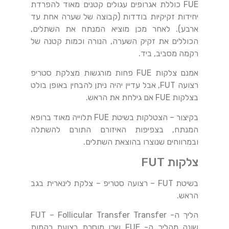
FUE כוללת אגרופים עגולים קטנים מאוד להפרדת
יחידות זקיקיות בודדות (קבוצה של שערה אחת עד
ארבע). לאחר מכן מוציא המנתח את השתלים,
הכוללים את זקיק השערה, הנורה וכמות קטנה של
רקמה מסביב, ביד.
אמנם צלקות FUE פחות מורגשות מצלקת סטריפ
רצועה FUT, אבל עדיין יהיה ניתן להבחין באופן בולט
בצלקות FUE אם גילחת את הראש.
בקיצור – הצטלקות בשיטת FUE תלוייה מאוד ברופא
המנתח, בצפיפות האיזורם התורם להשתלה
ובמרווחים שנוצרו בהוצאת השתלים.
צלקות FUT
בשיטת FUT – רצועה סטריפ – צלקת לינארית בגב
הראש.
הליך ה- FUT – Follicular Transfer Transfer
שונה מהליך ה- FUE שכן מוסרת רצועת רקמות