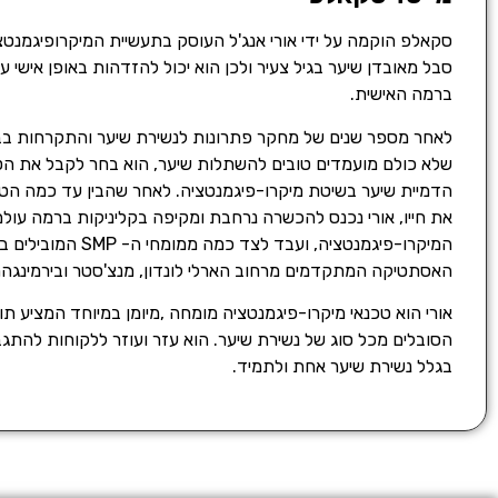
סקאלפ הוקמה על ידי אורי אנג'ל העוסק בתעשיית המיקרופיגמנטצ
סבל מאובדן שיער בגיל צעיר ולכן הוא יכול להזדהות באופן אישי 
ברמה האישית.
לאחר מספר שנים של מחקר פתרונות לנשירת שיער והתקרחות בבר
שלא כולם מועמדים טובים להשתלות שיער, הוא בחר לקבל את הט
הדמיית שיער בשיטת מיקרו-פיגמנטציה. לאחר שהבין עד כמה הטי
את חייו, אורי נכנס להכשרה נרחבת ומקיפה בקליניקות ברמה עול
המיקרו-פיגמנטציה, ועבד לצ
האסתטיקה המתקדמים מרחוב הארלי לונדון, מנצ'סטר ובירמינגהם
אורי הוא טכנאי מיקרו-פיגמנטציה מומחה ,מיומן במיוחד המציע ת
הסובלים מכל סוג של נשירת שיער. הוא עזר ועוזר ללקוחות להתג
בגלל נשירת שיער אחת ולתמיד.